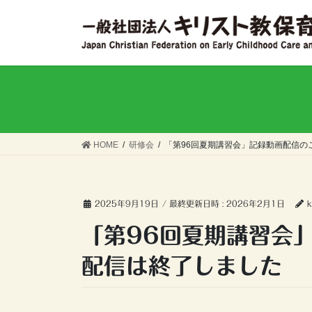
コ
ナ
ン
ビ
テ
ゲ
ン
ー
ツ
シ
へ
ョ
ス
ン
キ
に
ッ
移
HOME
研修会
「第96回夏期講習会」記録動画配信の
プ
動
2025年9月19日
/ 最終更新日時 :
2026年2月1日
k
「第96回夏期講習会
配信は終了しました