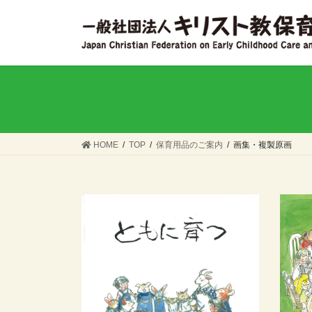
コ
ナ
ン
ビ
テ
ゲ
ン
ー
ツ
シ
へ
ョ
ス
ン
キ
に
ッ
移
HOME
TOP
保育用品のご案内
画集・複製原画
プ
動