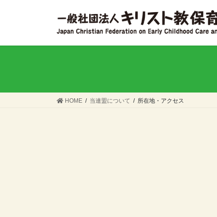
コ
ナ
ン
ビ
テ
ゲ
ン
ー
ツ
シ
へ
ョ
ス
ン
キ
に
ッ
移
HOME
当連盟について
所在地・アクセス
プ
動