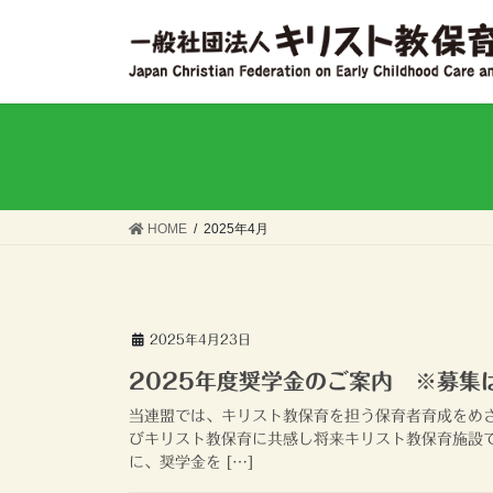
コ
ナ
ン
ビ
テ
ゲ
ン
ー
ツ
シ
へ
ョ
ス
ン
キ
に
ッ
移
HOME
2025年4月
プ
動
2025年4月23日
2025年度奨学金のご案内 ※募集
当連盟では、キリスト教保育を担う保育者育成をめ
びキリスト教保育に共感し将来キリスト教保育施設
に、奨学金を […]