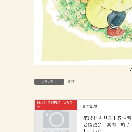
↑
書籍
カテゴリー
研修会（加盟施設・会友限
前の記事
定）
第65回キリスト教保育
者協議会ご案内 終了
しました