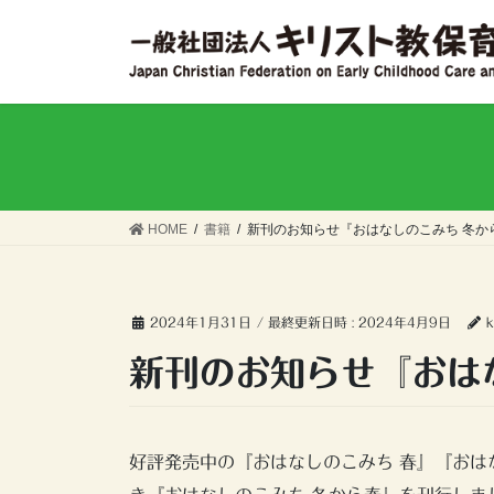
コ
ナ
ン
ビ
テ
ゲ
ン
ー
ツ
シ
へ
ョ
ス
ン
キ
に
ッ
移
HOME
書籍
新刊のお知らせ『おはなしのこみち 冬か
プ
動
2024年1月31日
/ 最終更新日時 :
2024年4月9日
k
新刊のお知らせ『おは
好評発売中の『おはなしのこみち 春』『おは