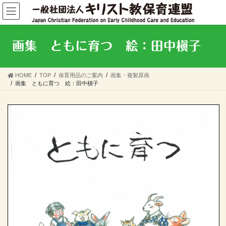
コ
ナ
ン
ビ
テ
ゲ
ン
ー
画集 ともに育つ 絵：田中槇子
ツ
シ
へ
ョ
ス
ン
HOME
TOP
保育用品のご案内
画集・複製原画
キ
に
画集 ともに育つ 絵：田中槇子
ッ
移
プ
動