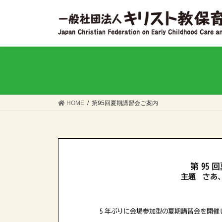
コ
ナ
ン
ビ
テ
ゲ
ン
ー
ツ
シ
へ
ョ
ス
ン
キ
に
ッ
移
HOME
第95回夏期講習会ご案内
プ
動